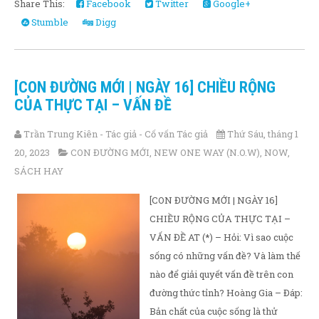
Share This:
Facebook
Twitter
Google+
Stumble
Digg
[CON ĐƯỜNG MỚI | NGÀY 16] CHIỀU RỘNG
CỦA THỰC TẠI – VẤN ĐỀ
Trần Trung Kiên - Tác giả - Cố vấn Tác giả
Thứ Sáu, tháng 1
20, 2023
CON ĐƯỜNG MỚI
,
NEW ONE WAY (N.O.W)
,
NOW
,
SÁCH HAY
[CON ĐƯỜNG MỚI | NGÀY 16]
CHIỀU RỘNG CỦA THỰC TẠI –
VẤN ĐỀ AT (*) – Hỏi: Vì sao cuộc
sống có những vấn đề? Và làm thế
nào để giải quyết vấn đề trên con
đường thức tỉnh? Hoàng Gia – Đáp:
Bản chất của cuộc sống là thử