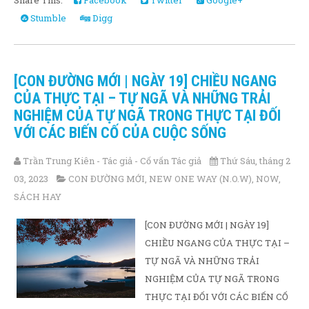
Share This:
Facebook
Twitter
Google+
Stumble
Digg
[CON ĐƯỜNG MỚI | NGÀY 19] CHIỀU NGANG
CỦA THỰC TẠI – TỰ NGÃ VÀ NHỮNG TRẢI
NGHIỆM CỦA TỰ NGÃ TRONG THỰC TẠI ĐỐI
VỚI CÁC BIẾN CỐ CỦA CUỘC SỐNG
Trần Trung Kiên - Tác giả - Cố vấn Tác giả
Thứ Sáu, tháng 2
03, 2023
CON ĐƯỜNG MỚI
,
NEW ONE WAY (N.O.W)
,
NOW
,
SÁCH HAY
[CON ĐƯỜNG MỚI | NGÀY 19]
CHIỀU NGANG CỦA THỰC TẠI –
TỰ NGÃ VÀ NHỮNG TRẢI
NGHIỆM CỦA TỰ NGÃ TRONG
THỰC TẠI ĐỐI VỚI CÁC BIẾN CỐ