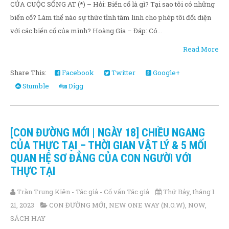
CỦA CUỘC SỐNG AT (*) – Hỏi: Biến cố là gì? Tại sao tôi có những
biến cố? Làm thế nào sự thức tỉnh tâm linh cho phép tôi đối diện
với các biến cố của mình? Hoàng Gia – Đáp: Có...
Read More
Share This:
Facebook
Twitter
Google+
Stumble
Digg
[CON ĐƯỜNG MỚI | NGÀY 18] CHIỀU NGANG
CỦA THỰC TẠI – THỜI GIAN VẬT LÝ & 5 MỐI
QUAN HỆ SƠ ĐẲNG CỦA CON NGƯỜI VỚI
THỰC TẠI
Trần Trung Kiên - Tác giả - Cố vấn Tác giả
Thứ Bảy, tháng 1
21, 2023
CON ĐƯỜNG MỚI
,
NEW ONE WAY (N.O.W)
,
NOW
,
SÁCH HAY