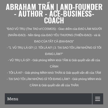
ABRAHAM TRẦN | AND-FOUNDER
- AUTHOR - ACE-BUSINESS-
COACH
"ĐẠO VŨ TRỤ (The TAO of COSMOS) - Giao điểm của ĐẠO LÀM NGƯỜI
(NHÂN-ĐẠO) - Nền tảng của ĐẠO YÊU THƯƠNG (THIÊN-ĐẠO) - và là
ĐẠO CỦA TẤT CẢ (ĐẠI-ĐẠO)"
- "1. VŨ TRỤ LÀ GÌ? | 2. TÔI LÀ AI? | 3. TẠI SAO TÔI LÀM NHỮNG GÌ TÔI
ĐANG LÀM?"
- VŨ TRỤ LÀ GÌ? - Giải phóng MÌNH khỏi TÂM & Giải quyết vấn đề của
CẢNH
- TÔI LÀ AI? - Giải phóng MÌNH khỏi THÂN & Giải quyết vấn đề của TÂM
- TẠI SAO TÔI LÀM NHỮNG GÌ TÔI ĐANG LÀM? - Giải phóng MÌNH khỏi
CẢNH & Giải quyết vấn đề của THÂN
Menu