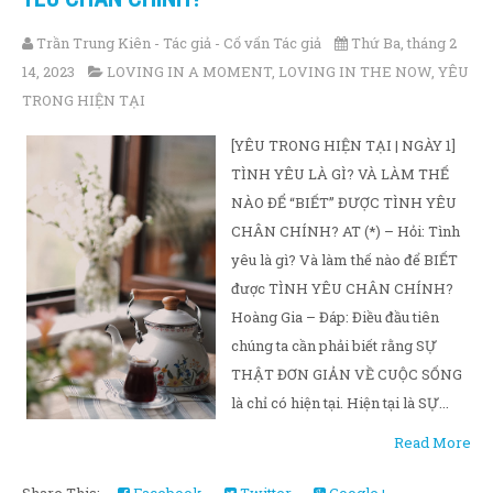
Trần Trung Kiên - Tác giả - Cố vấn Tác giả
Thứ Ba, tháng 2
14, 2023
LOVING IN A MOMENT
,
LOVING IN THE NOW
,
YÊU
TRONG HIỆN TẠI
[YÊU TRONG HIỆN TẠI | NGÀY 1]
TÌNH YÊU LÀ GÌ? VÀ LÀM THẾ
NÀO ĐỂ “BIẾT” ĐƯỢC TÌNH YÊU
CHÂN CHÍNH? AT (*) – Hỏi: Tình
yêu là gì? Và làm thế nào để BIẾT
được TÌNH YÊU CHÂN CHÍNH?
Hoàng Gia – Đáp: Điều đầu tiên
chúng ta cần phải biết rằng SỰ
THẬT ĐƠN GIẢN VỀ CUỘC SỐNG
là chỉ có hiện tại. Hiện tại là SỰ...
Read More