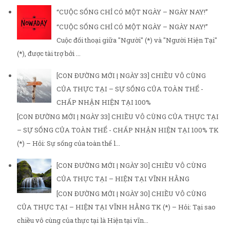
“CUỘC SỐNG CHỈ CÓ MỘT NGÀY – NGÀY NAY!”
“CUỘC SỐNG CHỈ CÓ MỘT NGÀY – NGÀY NAY!”
Cuộc đối thoại giữa "Người" (*) và "Người Hiện Tại"
(*), được tài trợ bởi ...
[CON ĐƯỜNG MỚI | NGÀY 33] CHIỀU VÔ CÙNG
CỦA THỰC TẠI – SỰ SỐNG CỦA TOÀN THỂ -
CHẤP NHẬN HIỆN TẠI 100%
[CON ĐƯỜNG MỚI | NGÀY 33] CHIỀU VÔ CÙNG CỦA THỰC TẠI
– SỰ SỐNG CỦA TOÀN THỂ - CHẤP NHẬN HIỆN TẠI 100% TK
(*) – Hỏi: Sự sống của toàn thể l...
[CON ĐƯỜNG MỚI | NGÀY 30] CHIỀU VÔ CÙNG
CỦA THỰC TẠI – HIỆN TẠI VĨNH HẰNG
[CON ĐƯỜNG MỚI | NGÀY 30] CHIỀU VÔ CÙNG
CỦA THỰC TẠI – HIỆN TẠI VĨNH HẰNG TK (*) – Hỏi: Tại sao
chiều vô cùng của thực tại là Hiện tại vĩn...