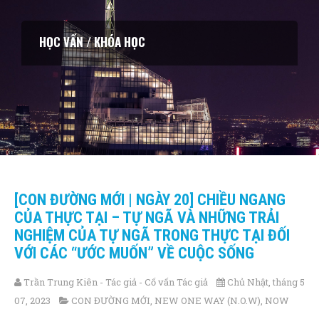
KHAI VẤN / HUẤN LUYỆN CÁ NHÂN
[CON ĐƯỜNG MỚI | NGÀY 20] CHIỀU NGANG
CỦA THỰC TẠI – TỰ NGÃ VÀ NHỮNG TRẢI
NGHIỆM CỦA TỰ NGÃ TRONG THỰC TẠI ĐỐI
VỚI CÁC “ƯỚC MUỐN” VỀ CUỘC SỐNG
Trần Trung Kiên - Tác giả - Cố vấn Tác giả
Chủ Nhật, tháng 5
07, 2023
CON ĐƯỜNG MỚI
,
NEW ONE WAY (N.O.W)
,
NOW