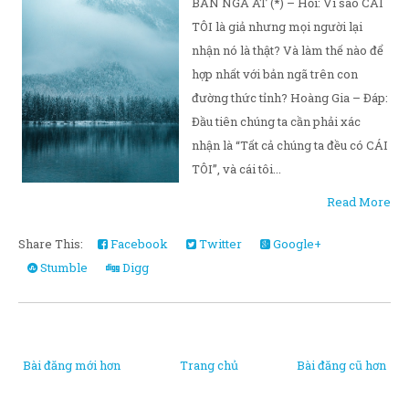
BẢN NGÃ AT (*) – Hỏi: Vì sao CÁI
TÔI là giả nhưng mọi người lại
nhận nó là thật? Và làm thế nào để
hợp nhất với bản ngã trên con
đường thức tỉnh? Hoàng Gia – Đáp:
Đầu tiên chúng ta cần phải xác
nhận là “Tất cả chúng ta đều có CÁI
TÔI”, và cái tôi...
Read More
Share This:
Facebook
Twitter
Google+
Stumble
Digg
Bài đăng mới hơn
Trang chủ
Bài đăng cũ hơn