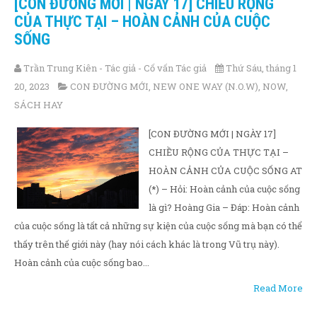
[CON ĐƯỜNG MỚI | NGÀY 17] CHIỀU RỘNG
CỦA THỰC TẠI – HOÀN CẢNH CỦA CUỘC
SỐNG
Trần Trung Kiên - Tác giả - Cố vấn Tác giả
Thứ Sáu, tháng 1
20, 2023
CON ĐƯỜNG MỚI
,
NEW ONE WAY (N.O.W)
,
NOW
,
SÁCH HAY
[CON ĐƯỜNG MỚI | NGÀY 17]
CHIỀU RỘNG CỦA THỰC TẠI –
HOÀN CẢNH CỦA CUỘC SỐNG AT
(*) – Hỏi: Hoàn cảnh của cuộc sống
là gì? Hoàng Gia – Đáp: Hoàn cảnh
của cuộc sống là tất cả những sự kiện của cuộc sống mà bạn có thể
thấy trên thế giới này (hay nói cách khác là trong Vũ trụ này).
Hoàn cảnh của cuộc sống bao...
Read More