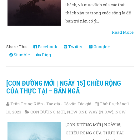
thách, và mục đích của các thử
thách xảy ra trong cuộc sống là để
bạn trở nên có ý...
Read More
Share This:
Facebook
Twitter
Google+
Stumble
Digg
[CON ĐƯỜNG MỚI | NGÀY 15] CHIỀU RỘNG
CỦA THỰC TẠI – BẢN NGÃ
Trần Trung Kiên - Tác giả - Cố vấn Tác giả
Thứ Ba, tháng 1
10, 2023
CON ĐƯỜNG MỚI
,
NEW ONE WAY (N.O.W)
,
NOW
[CON ĐƯỜNG MỚI | NGÀY 15]
CHIỀU RỘNG CỦA THỰC TẠI –