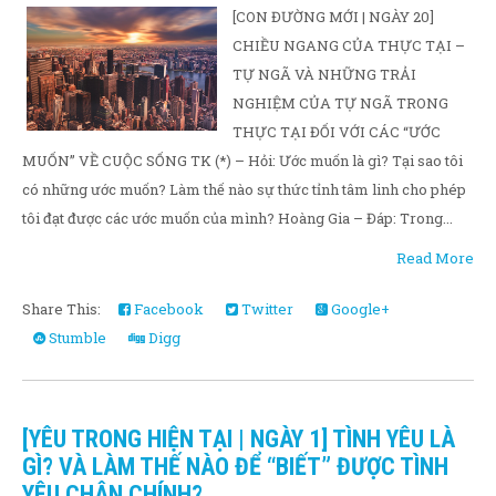
[CON ĐƯỜNG MỚI | NGÀY 20]
CHIỀU NGANG CỦA THỰC TẠI –
TỰ NGÃ VÀ NHỮNG TRẢI
NGHIỆM CỦA TỰ NGÃ TRONG
THỰC TẠI ĐỐI VỚI CÁC “ƯỚC
MUỐN” VỀ CUỘC SỐNG TK (*) – Hỏi: Ước muốn là gì? Tại sao tôi
có những ước muốn? Làm thế nào sự thức tỉnh tâm linh cho phép
tôi đạt được các ước muốn của mình? Hoàng Gia – Đáp: Trong...
Read More
Share This:
Facebook
Twitter
Google+
Stumble
Digg
[YÊU TRONG HIỆN TẠI | NGÀY 1] TÌNH YÊU LÀ
GÌ? VÀ LÀM THẾ NÀO ĐỂ “BIẾT” ĐƯỢC TÌNH
YÊU CHÂN CHÍNH?