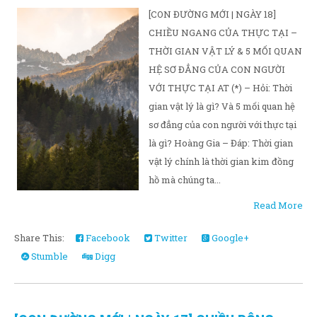
[CON ĐƯỜNG MỚI | NGÀY 18]
CHIỀU NGANG CỦA THỰC TẠI –
THỜI GIAN VẬT LÝ & 5 MỐI QUAN
HỆ SƠ ĐẲNG CỦA CON NGƯỜI
VỚI THỰC TẠI AT (*) – Hỏi: Thời
gian vật lý là gì? Và 5 mối quan hệ
sơ đẳng của con người với thực tại
là gì? Hoàng Gia – Đáp: Thời gian
vật lý chính là thời gian kim đồng
hồ mà chúng ta...
Read More
Share This:
Facebook
Twitter
Google+
Stumble
Digg