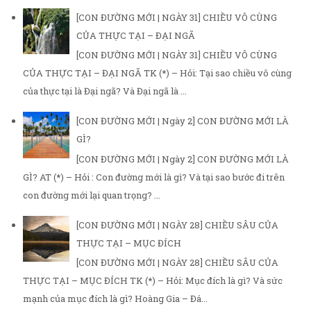
[CON ĐƯỜNG MỚI | NGÀY 31] CHIỀU VÔ CÙNG
CỦA THỰC TẠI – ĐẠI NGÃ
[CON ĐƯỜNG MỚI | NGÀY 31] CHIỀU VÔ CÙNG
CỦA THỰC TẠI – ĐẠI NGÃ TK (*) – Hỏi: Tại sao chiều vô cùng
của thực tại là Đại ngã? Và Đại ngã là ...
[CON ĐƯỜNG MỚI | Ngày 2] CON ĐƯỜNG MỚI LÀ
GÌ?
[CON ĐƯỜNG MỚI | Ngày 2] CON ĐƯỜNG MỚI LÀ
GÌ? AT (*) – Hỏi : Con đường mới là gì? Và tại sao bước đi trên
con đường mới lại quan trọng? ...
[CON ĐƯỜNG MỚI | NGÀY 28] CHIỀU SÂU CỦA
THỰC TẠI – MỤC ĐÍCH
[CON ĐƯỜNG MỚI | NGÀY 28] CHIỀU SÂU CỦA
THỰC TẠI – MỤC ĐÍCH TK (*) – Hỏi: Mục đích là gì? Và sức
mạnh của mục đích là gì? Hoàng Gia – Đá...