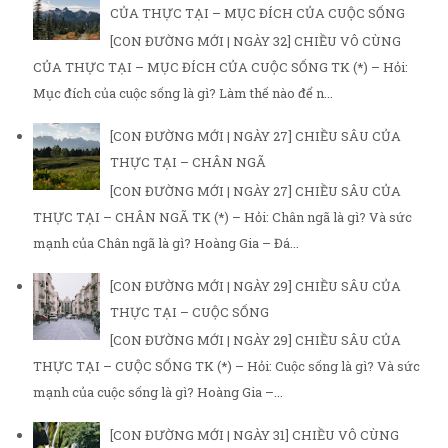
CỦA THỰC TẠI – MỤC ĐÍCH CỦA CUỘC SỐNG
[CON ĐƯỜNG MỚI | NGÀY 32] CHIỀU VÔ CÙNG
CỦA THỰC TẠI – MỤC ĐÍCH CỦA CUỘC SỐNG TK (*) – Hỏi:
Mục đích của cuộc sống là gì? Làm thế nào để n...
[CON ĐƯỜNG MỚI | NGÀY 27] CHIỀU SÂU CỦA
THỰC TẠI – CHÂN NGÃ
[CON ĐƯỜNG MỚI | NGÀY 27] CHIỀU SÂU CỦA
THỰC TẠI – CHÂN NGÃ TK (*) – Hỏi: Chân ngã là gì? Và sức
mạnh của Chân ngã là gì? Hoàng Gia – Đá...
[CON ĐƯỜNG MỚI | NGÀY 29] CHIỀU SÂU CỦA
THỰC TẠI – CUỘC SỐNG
[CON ĐƯỜNG MỚI | NGÀY 29] CHIỀU SÂU CỦA
THỰC TẠI – CUỘC SỐNG TK (*) – Hỏi: Cuộc sống là gì? Và sức
mạnh của cuộc sống là gì? Hoàng Gia –...
[CON ĐƯỜNG MỚI | NGÀY 31] CHIỀU VÔ CÙNG