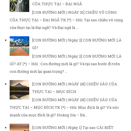
CỦA THỰC TẠI – ĐẠI NGÃ
[CON ĐƯỜNG MỚI | NGÀY 31] CHIỀU VÔ CÙNG
CỦA THỰC TẠI – ĐẠI NGÃ TK (*) – Hỏi: Tại sao chiều vô cùng
của thực tại là Đại ngã? Và Đại ngã là ...
[CON ĐƯỜNG MỚI | Ngày 2] CON ĐƯỜNG MỚI LÀ
GÌ?
[CON ĐƯỜNG MỚI | Ngày 2] CON ĐƯỜNG MỚI LÀ
GÌ? AT (*) – Hỏi : Con đường mới là gì? Và tại sao bước đi trên
con đường mới lại quan trọng? ...
[CON ĐƯỜNG MỚI | NGÀY 28] CHIỀU SÂU CỦA
THỰC TẠI – MỤC ĐÍCH
[CON ĐƯỜNG MỚI | NGÀY 28] CHIỀU SÂU CỦA
THỰC TẠI – MỤC ĐÍCH TK (*) – Hỏi: Mục đích là gì? Và sức
mạnh của mục đích là gì? Hoàng Gia – Đá...
[CON ĐƯỜNG MỚI | Ngày 1] Tại sao CÁI BIẾT