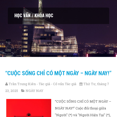
HỌC VẤN / KHÓA HỌC
“CUỘC SỐNG CHỈ CÓ MỘT NGÀY – NGÀY NAY!”
Trần Trung Kiên - Tác giả - Cố vấn Tác giả
Thứ Tư, tháng 7
23, 2025
NGÀY NAY
“CUỘC SỐNG CHỈ CÓ MỘT NGÀY –
NGÀY NAY!” Cuộc đối thoại giữa
"Người" (*) và "Người Hiện Tại" (*),