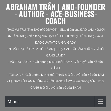
ABRAHAM TRẦN | AND-FOUNDER
- AUTHOR - ACE-BUSINESS-
COACH
"ĐẠO VŨ TRỤ (The TAO of COSMOS) - Giao điểm của ĐẠO LÀM NGƯỜI
(NHÂN-ĐẠO) - Nền tảng của ĐẠO YÊU THƯƠNG (THIÊN-ĐẠO) - và là
ĐẠO CỦA TẤT CẢ (ĐẠI-ĐẠO)"
- "1. VŨ TRỤ LÀ GÌ? | 2. TÔI LÀ AI? | 3. TẠI SAO TÔI LÀM NHỮNG GÌ TÔI
ĐANG LÀM?"
- VŨ TRỤ LÀ GÌ? - Giải phóng MÌNH khỏi TÂM & Giải quyết vấn đề của
CẢNH
- TÔI LÀ AI? - Giải phóng MÌNH khỏi THÂN & Giải quyết vấn đề của TÂM
- TẠI SAO TÔI LÀM NHỮNG GÌ TÔI ĐANG LÀM? - Giải phóng MÌNH khỏi
CẢNH & Giải quyết vấn đề của THÂN
Menu