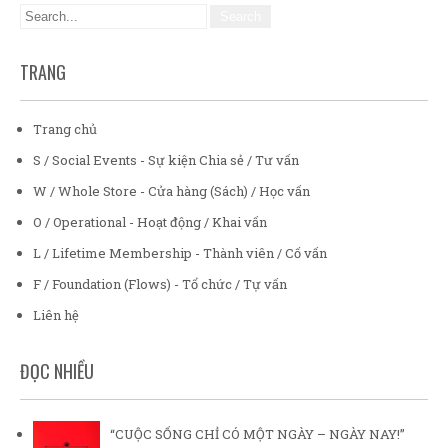
TRANG
Trang chủ
S / Social Events - Sự kiện Chia sẻ / Tư vấn
W / Whole Store - Cửa hàng (Sách) / Học vấn
O / Operational - Hoạt động / Khai vấn
L / Lifetime Membership - Thành viên / Cố vấn
F / Foundation (Flows) - Tổ chức / Tự vấn
Liên hệ
ĐỌC NHIỀU
“CUỘC SỐNG CHỈ CÓ MỘT NGÀY – NGÀY NAY!”