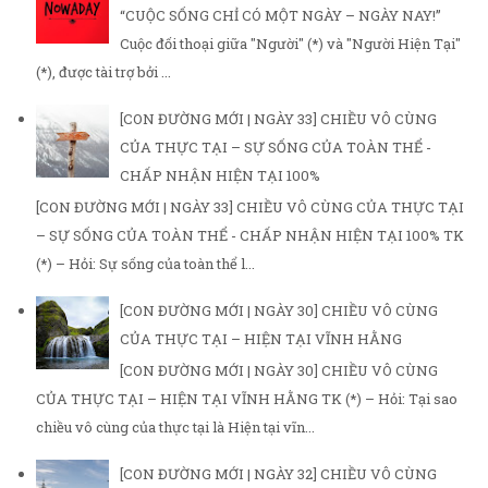
“CUỘC SỐNG CHỈ CÓ MỘT NGÀY – NGÀY NAY!”
Cuộc đối thoại giữa "Người" (*) và "Người Hiện Tại"
(*), được tài trợ bởi ...
[CON ĐƯỜNG MỚI | NGÀY 33] CHIỀU VÔ CÙNG
CỦA THỰC TẠI – SỰ SỐNG CỦA TOÀN THỂ -
CHẤP NHẬN HIỆN TẠI 100%
[CON ĐƯỜNG MỚI | NGÀY 33] CHIỀU VÔ CÙNG CỦA THỰC TẠI
– SỰ SỐNG CỦA TOÀN THỂ - CHẤP NHẬN HIỆN TẠI 100% TK
(*) – Hỏi: Sự sống của toàn thể l...
[CON ĐƯỜNG MỚI | NGÀY 30] CHIỀU VÔ CÙNG
CỦA THỰC TẠI – HIỆN TẠI VĨNH HẰNG
[CON ĐƯỜNG MỚI | NGÀY 30] CHIỀU VÔ CÙNG
CỦA THỰC TẠI – HIỆN TẠI VĨNH HẰNG TK (*) – Hỏi: Tại sao
chiều vô cùng của thực tại là Hiện tại vĩn...
[CON ĐƯỜNG MỚI | NGÀY 32] CHIỀU VÔ CÙNG