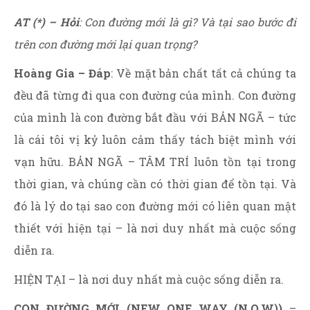
AT (*) – Hỏi
: Con đường mới là gì? Và tại sao bước đi
trên con đường mới lại quan trọng?
Hoàng Gia – Đáp
: Về mặt bản chất tất cả chúng ta
đều đã từng đi qua con đường của mình. Con đường
của mình là con đường bắt đầu với BẢN NGÃ – tức
là cái tôi vị kỷ luôn cảm thấy tách biệt mình với
vạn hữu. BẢN NGÃ – TÂM TRÍ luôn tồn tại trong
thời gian, và chúng cần có thời gian để tồn tại. Và
đó là lý do tại sao con đường mới có liên quan mật
thiết với hiện tại – là nơi duy nhất mà cuộc sống
diễn ra.
HIỆN TẠI – là nơi duy nhất mà cuộc sống diễn ra.
CON ĐƯỜNG MỚI (NEW ONE WAY (N.O.W))
–