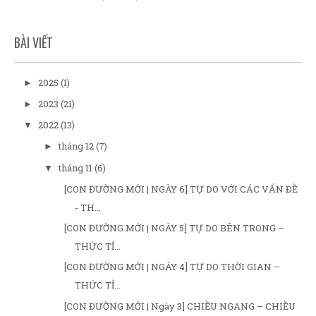
BÀI VIẾT
2025
(1)
►
2023
(21)
►
2022
(13)
▼
tháng 12
(7)
►
tháng 11
(6)
▼
[CON ĐƯỜNG MỚI | NGÀY 6] TỰ DO VỚI CÁC VẤN ĐỀ
- TH...
[CON ĐƯỜNG MỚI | NGÀY 5] TỰ DO BÊN TRONG –
THỨC TỈ...
[CON ĐƯỜNG MỚI | NGÀY 4] TỰ DO THỜI GIAN –
THỨC TỈ...
[CON ĐƯỜNG MỚI | Ngày 3] CHIỀU NGANG – CHIỀU