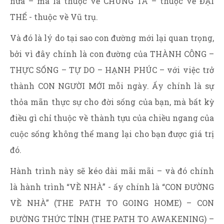
nữa – mà là thuộc về CHÚNG TA – thuộc về ĐẠI
THỂ - thuộc về Vũ trụ.
Và đó là lý do tại sao con đường mới lại quan trọng,
bởi vì đây chính là con đường của THÀNH CÔNG –
THỰC SỐNG – TỰ DO – HẠNH PHÚC – với việc trở
thành CON NGƯỜI MỚI mỗi ngày. Ấy chính là sự
thỏa mãn thực sự cho đời sống của bạn, mà bất kỳ
điều gì chỉ thuộc về thành tựu của chiều ngang của
cuộc sống không thể mang lại cho bạn được giá trị
đó.
Hành trình này sẽ kéo dài mãi mãi – và đó chính
là hành trình “VỀ NHÀ” - ấy chính là “CON ĐƯỜNG
VỀ NHÀ” (THE PATH TO GOING HOME) – CON
ĐƯỜNG THỨC TỈNH (THE PATH TO AWAKENING) –