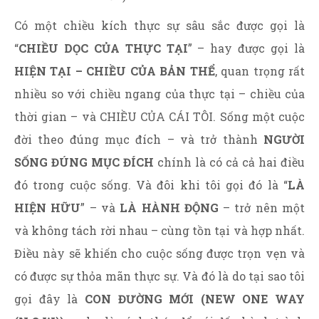
Có một chiều kích thực sự sâu sắc được gọi là
“
CHIỀU DỌC CỦA THỰC TẠI
” – hay được gọi là
HIỆN TẠI – CHIỀU CỦA BẢN THỂ
, quan trọng rất
nhiều so với chiều ngang của thực tại – chiều của
thời gian – và CHIỀU CỦA CÁI TÔI. Sống một cuộc
đời theo đúng mục đích – và trở thành
NGƯỜI
SỐNG ĐÚNG MỤC ĐÍCH
chính là có cả cả hai điều
đó trong cuộc sống. Và đôi khi tôi gọi đó là “
LÀ
HIỆN HỮU
” – và
LÀ
HÀNH ĐỘNG
– trở nên một
và không tách rời nhau – cùng tồn tại và hợp nhất.
Điều này sẽ khiến cho cuộc sống được trọn vẹn và
có được sự thỏa mãn thực sự. Và đó là do tại sao tôi
gọi đây là
CON ĐƯỜNG MỚI (NEW ONE WAY