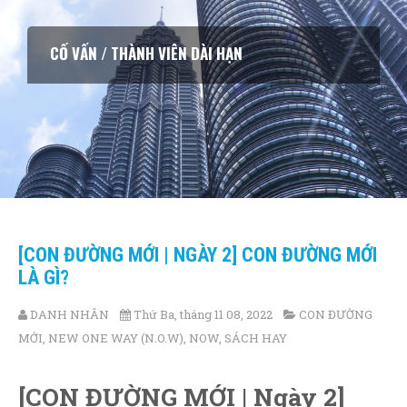
CỐ VẤN / THÀNH VIÊN DÀI HẠN
[CON ĐƯỜNG MỚI | NGÀY 2] CON ĐƯỜNG MỚI
LÀ GÌ?
DANH NHÂN
Thứ Ba, tháng 11 08, 2022
CON ĐƯỜNG
MỚI
,
NEW ONE WAY (N.O.W)
,
NOW
,
SÁCH HAY
[CON ĐƯỜNG MỚI | Ngày 2]