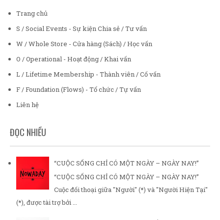
Trang chủ
S / Social Events - Sự kiện Chia sẻ / Tư vấn
W / Whole Store - Cửa hàng (Sách) / Học vấn
O / Operational - Hoạt động / Khai vấn
L / Lifetime Membership - Thành viên / Cố vấn
F / Foundation (Flows) - Tổ chức / Tự vấn
Liên hệ
ĐỌC NHIỀU
“CUỘC SỐNG CHỈ CÓ MỘT NGÀY – NGÀY NAY!”
“CUỘC SỐNG CHỈ CÓ MỘT NGÀY – NGÀY NAY!”
Cuộc đối thoại giữa "Người" (*) và "Người Hiện Tại"
(*), được tài trợ bởi ...