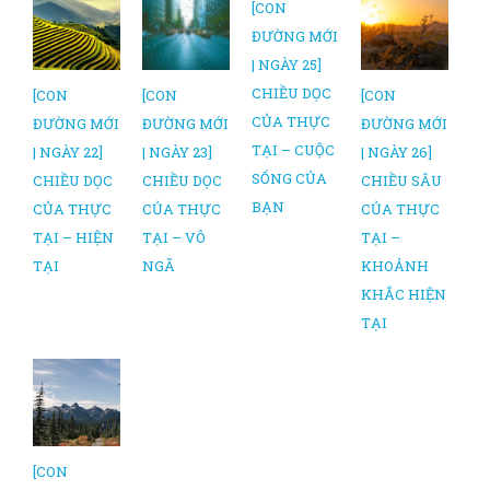
[CON
ĐƯỜNG MỚI
| NGÀY 25]
CHIỀU DỌC
[CON
[CON
[CON
CỦA THỰC
ĐƯỜNG MỚI
ĐƯỜNG MỚI
ĐƯỜNG MỚI
TẠI – CUỘC
| NGÀY 22]
| NGÀY 23]
| NGÀY 26]
SỐNG CỦA
CHIỀU DỌC
CHIỀU DỌC
CHIỀU SÂU
BẠN
CỦA THỰC
CỦA THỰC
CỦA THỰC
TẠI – HIỆN
TẠI – VÔ
TẠI –
TẠI
NGÃ
KHOẢNH
KHẮC HIỆN
TẠI
[CON