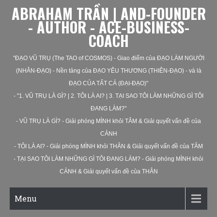
ABRAHAM TRẦN | AND-FOUNDER
- AUTHOR - ACE-BUSINESS-
COACH
"ĐẠO VŨ TRỤ (The TAO of COSMOS) - Giao điểm của ĐẠO LÀM NGƯỜI
(NHÂN-ĐẠO) - Nền tảng của ĐẠO YÊU THƯƠNG (THIÊN-ĐẠO) - và là
ĐẠO CỦA TẤT CẢ (ĐẠI-ĐẠO)"
- "1. VŨ TRỤ LÀ GÌ? | 2. TÔI LÀ AI? | 3. TẠI SAO TÔI LÀM NHỮNG GÌ TÔI
ĐANG LÀM?"
- VŨ TRỤ LÀ GÌ? - Giải phóng MÌNH khỏi TÂM & Giải quyết vấn đề của
CẢNH
- TÔI LÀ AI? - Giải phóng MÌNH khỏi THÂN & Giải quyết vấn đề của TÂM
- TẠI SAO TÔI LÀM NHỮNG GÌ TÔI ĐANG LÀM? - Giải phóng MÌNH khỏi
CẢNH & Giải quyết vấn đề của THÂN
Menu