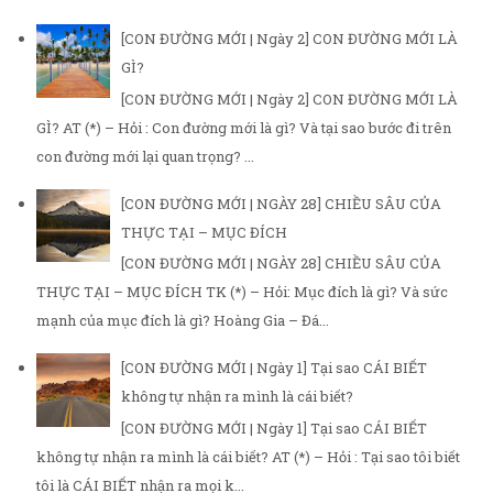
[CON ĐƯỜNG MỚI | Ngày 2] CON ĐƯỜNG MỚI LÀ
GÌ?
[CON ĐƯỜNG MỚI | Ngày 2] CON ĐƯỜNG MỚI LÀ
GÌ? AT (*) – Hỏi : Con đường mới là gì? Và tại sao bước đi trên
con đường mới lại quan trọng? ...
[CON ĐƯỜNG MỚI | NGÀY 28] CHIỀU SÂU CỦA
THỰC TẠI – MỤC ĐÍCH
[CON ĐƯỜNG MỚI | NGÀY 28] CHIỀU SÂU CỦA
THỰC TẠI – MỤC ĐÍCH TK (*) – Hỏi: Mục đích là gì? Và sức
mạnh của mục đích là gì? Hoàng Gia – Đá...
[CON ĐƯỜNG MỚI | Ngày 1] Tại sao CÁI BIẾT
không tự nhận ra mình là cái biết?
[CON ĐƯỜNG MỚI | Ngày 1] Tại sao CÁI BIẾT
không tự nhận ra mình là cái biết? AT (*) – Hỏi : Tại sao tôi biết
tôi là CÁI BIẾT nhận ra mọi k...