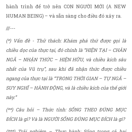
hành trình để trở nên CON NGƯỜI MỚI (A NEW
HUMAN BEING) – và sẵn sàng cho điều đó xảy ra.
///---
(*) Vấn đề - Thử thách: Khám phá thứ được gọi là
chiều dọc của thực tại, đó chính là “HIỆN TẠI – CHÂN
NGÃ – NHẬN THỨC – HIỆN HỮU, và chiều kích sâu
nhất của Vũ trụ”, sau khi đã nhận thức được chiều
ngang của thực tại là “TRONG THỜI GIAN – TỰ NGÃ –
SUY NGHĨ – HÀNH ĐỘNG, và là chiều kích của thế giới
này.”
(**) Câu hỏi – Thức tỉnh: SỐNG THEO ĐÚNG MỤC
ĐÍCH là gì? Và là NGƯỜI SỐNG ĐÚNG MỤC ĐÍCH là gì?
(***) Trải nghiệm – Thực hành: Sống trong cả hai