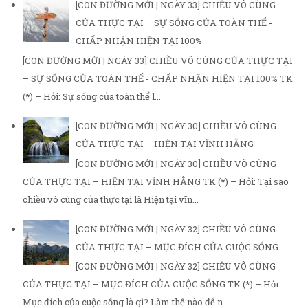
[CON ĐƯỜNG MỚI | NGÀY 33] CHIỀU VÔ CÙNG
CỦA THỰC TẠI – SỰ SỐNG CỦA TOÀN THỂ -
CHẤP NHẬN HIỆN TẠI 100%
[CON ĐƯỜNG MỚI | NGÀY 33] CHIỀU VÔ CÙNG CỦA THỰC TẠI
– SỰ SỐNG CỦA TOÀN THỂ - CHẤP NHẬN HIỆN TẠI 100% TK
(*) – Hỏi: Sự sống của toàn thể l...
[CON ĐƯỜNG MỚI | NGÀY 30] CHIỀU VÔ CÙNG
CỦA THỰC TẠI – HIỆN TẠI VĨNH HẰNG
[CON ĐƯỜNG MỚI | NGÀY 30] CHIỀU VÔ CÙNG
CỦA THỰC TẠI – HIỆN TẠI VĨNH HẰNG TK (*) – Hỏi: Tại sao
chiều vô cùng của thực tại là Hiện tại vĩn...
[CON ĐƯỜNG MỚI | NGÀY 32] CHIỀU VÔ CÙNG
CỦA THỰC TẠI – MỤC ĐÍCH CỦA CUỘC SỐNG
[CON ĐƯỜNG MỚI | NGÀY 32] CHIỀU VÔ CÙNG
CỦA THỰC TẠI – MỤC ĐÍCH CỦA CUỘC SỐNG TK (*) – Hỏi:
Mục đích của cuộc sống là gì? Làm thế nào để n...