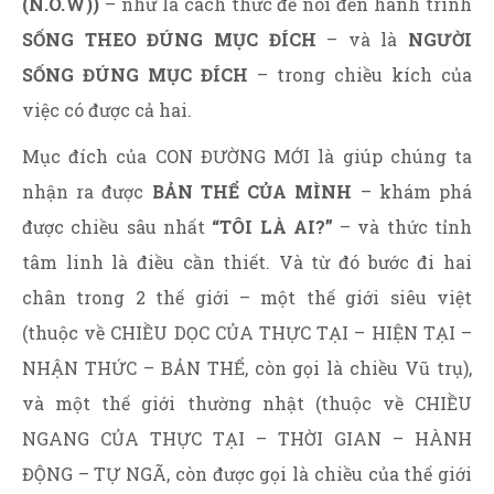
(N.O.W))
– như là cách thức để nói đến hành trình
SỐNG THEO ĐÚNG MỤC ĐÍCH
– và là
NGƯỜI
SỐNG ĐÚNG MỤC ĐÍCH
– trong chiều kích của
việc có được cả hai.
Mục đích của CON ĐƯỜNG MỚI là giúp chúng ta
nhận ra được
BẢN THỂ CỦA MÌNH
– khám phá
được chiều sâu nhất
“TÔI LÀ AI?”
– và thức tỉnh
tâm linh là điều cần thiết. Và từ đó bước đi hai
chân trong 2 thế giới – một thế giới siêu việt
(thuộc về CHIỀU DỌC CỦA THỰC TẠI – HIỆN TẠI –
NHẬN THỨC – BẢN THỂ, còn gọi là chiều Vũ trụ),
và một thế giới thường nhật (thuộc về CHIỀU
NGANG CỦA THỰC TẠI – THỜI GIAN – HÀNH
ĐỘNG – TỰ NGÃ, còn được gọi là chiều của thế giới