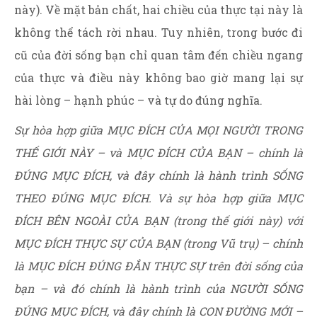
này). Về mặt bản chất, hai chiều của thực tại này là
không thể tách rời nhau. Tuy nhiên, trong bước đi
cũ của đời sống bạn chỉ quan tâm đến chiều ngang
của thực và điều này không bao giờ mang lại sự
hài lòng – hạnh phúc – và tự do đúng nghĩa.
Sự hòa hợp giữa MỤC ĐÍCH CỦA MỌI NGƯỜI TRONG
THẾ GIỚI NÀY – và MỤC ĐÍCH CỦA BẠN – chính là
ĐÚNG MỤC ĐÍCH, và đây chính là hành trình SỐNG
THEO ĐÚNG MỤC ĐÍCH. Và sự hòa hợp giữa MỤC
ĐÍCH BÊN NGOÀI CỦA BẠN (trong thế giới này) với
MỤC ĐÍCH THỰC SỰ CỦA BẠN (trong Vũ trụ) – chính
là MỤC ĐÍCH ĐÚNG ĐẮN THỰC SỰ trên đời sống của
bạn – và đó chính là hành trình của NGƯỜI SỐNG
ĐÚNG MỤC ĐÍCH, và đây chính là CON ĐƯỜNG MỚI –