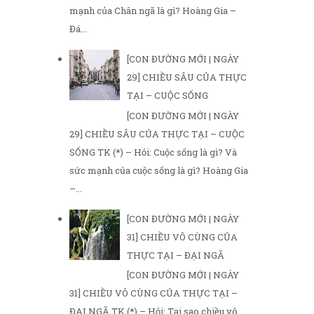
mạnh của Chân ngã là gì? Hoàng Gia –
Đá...
[CON ĐƯỜNG MỚI | NGÀY
29] CHIỀU SÂU CỦA THỰC
TẠI – CUỘC SỐNG
[CON ĐƯỜNG MỚI | NGÀY
29] CHIỀU SÂU CỦA THỰC TẠI – CUỘC
SỐNG TK (*) – Hỏi: Cuộc sống là gì? Và
sức mạnh của cuộc sống là gì? Hoàng Gia
–...
[CON ĐƯỜNG MỚI | NGÀY
31] CHIỀU VÔ CÙNG CỦA
THỰC TẠI – ĐẠI NGÃ
[CON ĐƯỜNG MỚI | NGÀY
31] CHIỀU VÔ CÙNG CỦA THỰC TẠI –
ĐẠI NGÃ TK (*) – Hỏi: Tại sao chiều vô