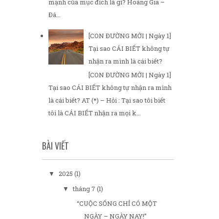
mạnh của mục đích là gì? Hoàng Gia –
Đá...
[CON ĐƯỜNG MỚI | Ngày 1]
Tại sao CÁI BIẾT không tự
nhận ra mình là cái biết?
[CON ĐƯỜNG MỚI | Ngày 1]
Tại sao CÁI BIẾT không tự nhận ra mình
là cái biết? AT (*) – Hỏi : Tại sao tôi biết
tôi là CÁI BIẾT nhận ra mọi k...
BÀI VIẾT
2025
(1)
▼
tháng 7
(1)
▼
“CUỘC SỐNG CHỈ CÓ MỘT
NGÀY – NGÀY NAY!”