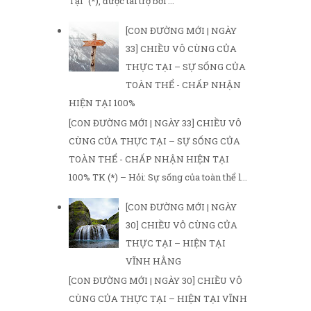
Tại" (*), được tài trợ bởi ...
[CON ĐƯỜNG MỚI | NGÀY
33] CHIỀU VÔ CÙNG CỦA
THỰC TẠI – SỰ SỐNG CỦA
TOÀN THỂ - CHẤP NHẬN
HIỆN TẠI 100%
[CON ĐƯỜNG MỚI | NGÀY 33] CHIỀU VÔ
CÙNG CỦA THỰC TẠI – SỰ SỐNG CỦA
TOÀN THỂ - CHẤP NHẬN HIỆN TẠI
100% TK (*) – Hỏi: Sự sống của toàn thể l...
[CON ĐƯỜNG MỚI | NGÀY
30] CHIỀU VÔ CÙNG CỦA
THỰC TẠI – HIỆN TẠI
VĨNH HẰNG
[CON ĐƯỜNG MỚI | NGÀY 30] CHIỀU VÔ
CÙNG CỦA THỰC TẠI – HIỆN TẠI VĨNH