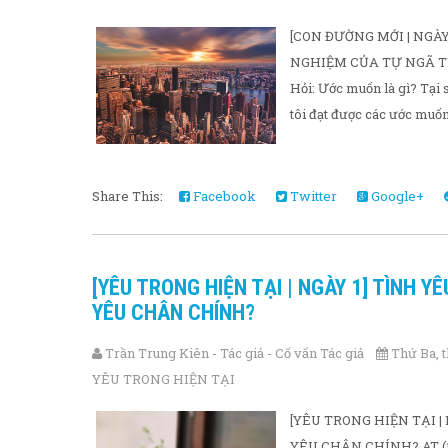
[CON ĐƯỜNG MỚI | NGÀ
NGHIỆM CỦA TỰ NGÃ TR
Hỏi: Ước muốn là gì? Tại
tôi đạt được các ước muố
Share This:
Facebook
Twitter
Google+
[YÊU TRONG HIỆN TẠI | NGÀY 1] TÌNH Y
YÊU CHÂN CHÍNH?
Trần Trung Kiên - Tác giả - Cố vấn Tác giả
Thứ Ba, t
YÊU TRONG HIỆN TẠI
[YÊU TRONG HIỆN TẠI |
YÊU CHÂN CHÍNH? AT (*) 