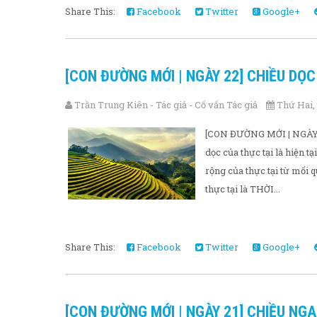
Share This:
Facebook
Twitter
Google+
[CON ĐƯỜNG MỚI | NGÀY 22] CHIỀU DỌC
Trần Trung Kiên - Tác giả - Cố vấn Tác giả
Thứ Hai, 
[CON ĐƯỜNG MỚI | NGÀY 
dọc của thực tại là hiện t
rộng của thực tại từ mối 
thực tại là THỜI...
Share This:
Facebook
Twitter
Google+
[CON ĐƯỜNG MỚI | NGÀY 21] CHIỀU N