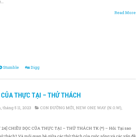
..
Read More
Stumble
Digg
C CỦA THỰC TẠI – THỬ THÁCH
 tháng 5 11, 2023
CON ĐƯỜNG MỚI
,
NEW ONE WAY (N.O.W)
,
24] CHIỀU DỌC CỦA THỰC TẠI – THỬ THÁCH TK (*) – Hỏi: Tại sao
 thử thách? Và mối quan hệ giữa các thử thách của cuộc sống và các vấn đề