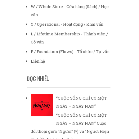
W / Whole Store - Cửa hàng (Sách) / Học
vấn
O / Operational - Hoạt động / Khai vấn
L / Lifetime Membership - Thành viên /
Cố vấn
F / Foundation (Flows) - Tổ chức / Tự vấn
Liên hệ
ĐỌC NHIỀU
“CUỘC SỐNG CHỈ CÓ MỘT
NGÀY – NGÀY NAY!”
“CUỘC SỐNG CHỈ CÓ MỘT
NGÀY – NGÀY NAY!” Cuộc
đối thoại giữa "Người" (*) và "Người Hiện