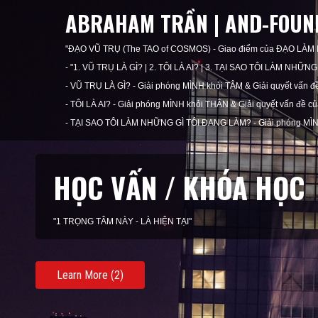
ABRAHAM TRẦN | AND-FOUND
"ĐẠO VŨ TRỤ (The TAO of COSMOS) - Giao điểm của ĐẠO LÀM
- "1. VŨ TRỤ LÀ GÌ? | 2. TÔI LÀ AI? | 3. TẠI SAO TÔI LÀM NHỮ
- VŨ TRỤ LÀ GÌ? - Giải phóng MÌNH khỏi TÂM & Giải quyết vấn 
- TÔI LÀ AI? - Giải phóng MÌNH khỏi THÂN & Giải quyết vấn đề c
- TẠI SAO TÔI LÀM NHỮNG GÌ TÔI ĐANG LÀM? - Giải phóng MÌN
KHAI VẤN / HUẤN LUY
"1 HÀNH ĐỘNG NÀY - LÀ NHẬN THỨC"
Learn More (3)