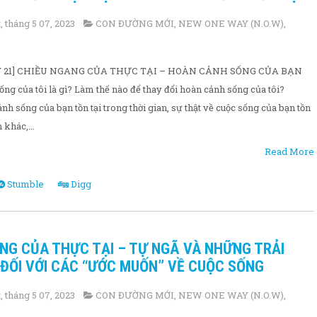
 tháng 5 07, 2023
CON ĐƯỜNG MỚI
,
NEW ONE WAY (N.O.W)
,
Y 21] CHIỀU NGANG CỦA THỰC TẠI – HOÀN CẢNH SỐNG CỦA BẠN
ống của tôi là gì? Làm thế nào để thay đổi hoàn cảnh sống của tôi?
h sống của bạn tồn tại trong thời gian, sự thật về cuộc sống của bạn tồn
 khác,...
Read More
Stumble
Digg
ANG CỦA THỰC TẠI – TỰ NGÃ VÀ NHỮNG TRẢI
ĐỐI VỚI CÁC “ƯỚC MUỐN” VỀ CUỘC SỐNG
 tháng 5 07, 2023
CON ĐƯỜNG MỚI
,
NEW ONE WAY (N.O.W)
,