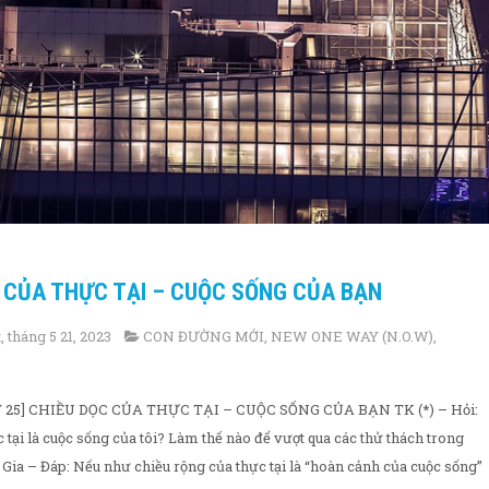
C CỦA THỰC TẠI – CUỘC SỐNG CỦA BẠN
 tháng 5 21, 2023
CON ĐƯỜNG MỚI
,
NEW ONE WAY (N.O.W)
,
 25] CHIỀU DỌC CỦA THỰC TẠI – CUỘC SỐNG CỦA BẠN TK (*) – Hỏi:
 tại là cuộc sống của tôi? Làm thế nào để vượt qua các thử thách trong
Gia – Đáp: Nếu như chiều rộng của thực tại là “hoàn cảnh của cuộc sống”