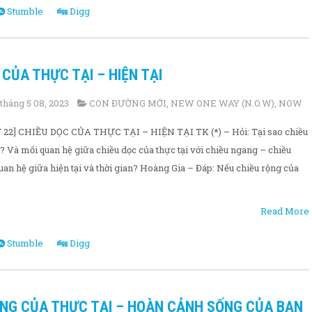
Stumble
Digg
 CỦA THỰC TẠI – HIỆN TẠI
tháng 5 08, 2023
CON ĐƯỜNG MỚI
,
NEW ONE WAY (N.O.W)
,
NOW
22] CHIỀU DỌC CỦA THỰC TẠI – HIỆN TẠI TK (*) – Hỏi: Tại sao chiều
ại? Và mối quan hệ giữa chiều dọc của thực tại với chiều ngang – chiều
quan hệ giữa hiện tại và thời gian? Hoàng Gia – Đáp: Nếu chiều rộng của
Read More
Stumble
Digg
GANG CỦA THỰC TẠI – HOÀN CẢNH SỐNG CỦA BẠN