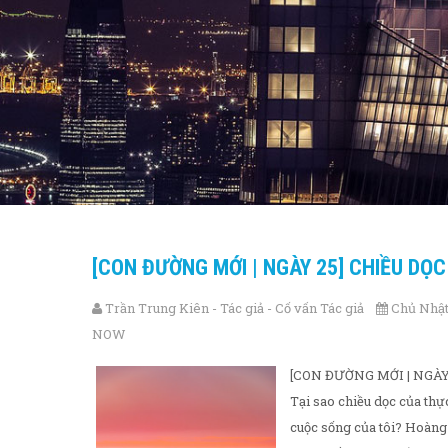
[CON ĐƯỜNG MỚI | NGÀY 25] CHIỀU DỌ
Trần Trung Kiên - Tác giả - Cố vấn Tác giả
Chủ Nhật,
NOW
[CON ĐƯỜNG MỚI | NGÀY
Tại sao chiều dọc của thực
cuộc sống của tôi? Hoàng 