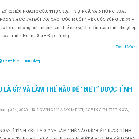
Y 20] CHIỀU NGANG CỦA THỰC TẠI – TỰ NGÃ VÀ NHỮNG TRẢI
ONG THỰC TẠI ĐỐI VỚI CÁC “ƯỚC MUỐN” VỀ CUỘC SỐNG TK (*) –
 sao tôi có những ước muốn? Làm thế nào sự thức tỉnh tâm linh cho phép
n của mình? Hoàng Gia – Đáp: Trong...
Read More
Stumble
Digg
ÊU LÀ GÌ? VÀ LÀM THẾ NÀO ĐỂ “BIẾT” ĐƯỢC TÌNH
háng 2 14, 2023
LOVING IN A MOMENT
,
LOVING IN THE NOW
,
 NGÀY 1] TÌNH YÊU LÀ GÌ? VÀ LÀM THẾ NÀO ĐỂ “BIẾT” ĐƯỢC TÌNH
– Hỏi: Tình yêu là gì? Và làm thế nào để BIẾT được TÌNH YÊU CHÂN