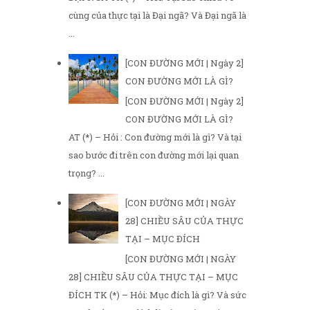
cùng của thực tại là Đại ngã? Và Đại ngã là
...
[CON ĐƯỜNG MỚI | Ngày 2]
CON ĐƯỜNG MỚI LÀ GÌ?
[CON ĐƯỜNG MỚI | Ngày 2]
CON ĐƯỜNG MỚI LÀ GÌ?
AT (*) – Hỏi : Con đường mới là gì? Và tại
sao bước đi trên con đường mới lại quan
trọng? ...
[CON ĐƯỜNG MỚI | NGÀY
28] CHIỀU SÂU CỦA THỰC
TẠI – MỤC ĐÍCH
[CON ĐƯỜNG MỚI | NGÀY
28] CHIỀU SÂU CỦA THỰC TẠI – MỤC
ĐÍCH TK (*) – Hỏi: Mục đích là gì? Và sức