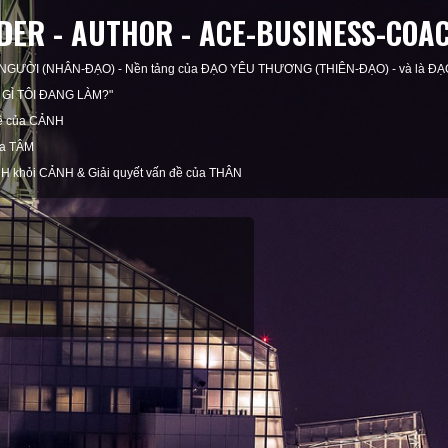
ER - AUTHOR - ACE-BUSINESS-COA
 NGƯỜI (NHÂN-ĐẠO) - Nền tảng của ĐẠO YÊU THƯƠNG (THIÊN-ĐẠO) - và là ĐẠ
NG GÌ TÔI ĐANG LÀM?"
đề của CẢNH
ủa TÂM
H khỏi CẢNH & Giải quyết vấn đề của THÂN
ỆN CÁ NHÂN