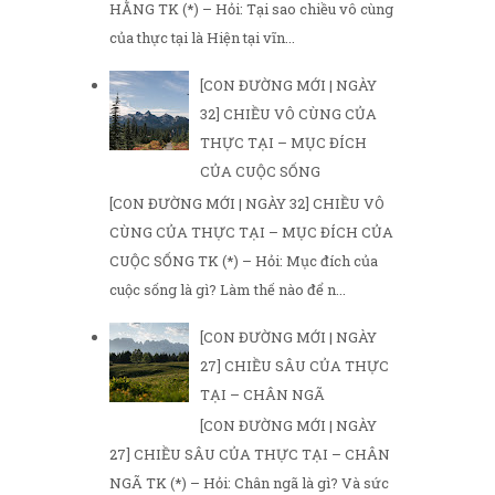
HẰNG TK (*) – Hỏi: Tại sao chiều vô cùng
của thực tại là Hiện tại vĩn...
[CON ĐƯỜNG MỚI | NGÀY
32] CHIỀU VÔ CÙNG CỦA
THỰC TẠI – MỤC ĐÍCH
CỦA CUỘC SỐNG
[CON ĐƯỜNG MỚI | NGÀY 32] CHIỀU VÔ
CÙNG CỦA THỰC TẠI – MỤC ĐÍCH CỦA
CUỘC SỐNG TK (*) – Hỏi: Mục đích của
cuộc sống là gì? Làm thế nào để n...
[CON ĐƯỜNG MỚI | NGÀY
27] CHIỀU SÂU CỦA THỰC
TẠI – CHÂN NGÃ
[CON ĐƯỜNG MỚI | NGÀY
27] CHIỀU SÂU CỦA THỰC TẠI – CHÂN
NGÃ TK (*) – Hỏi: Chân ngã là gì? Và sức