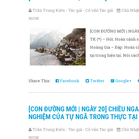
Trần Trung Kiên - Tác giả - Cố vấn Tác giả
Chủ Nhật,
NOW
[CON ĐƯỜNG MỚI | NGÀ
TK (*) – Hỏi: Hoàn cảnh s
Hoàng Gia – Đáp: Hoàn cản
tại trong hiện tại. Nói cách
Share This:
Facebook
Twitter
Google+
[CON ĐƯỜNG MỚI | NGÀY 20] CHIỀU NG
NGHIỆM CỦA TỰ NGÃ TRONG THỰC TẠI 
Trần Trung Kiên - Tác giả - Cố vấn Tác giả
Chủ Nhật,
NOW