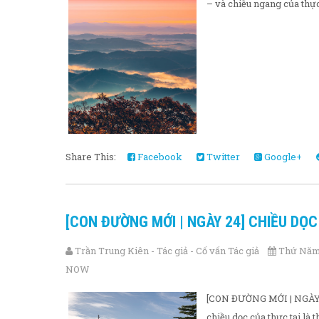
– và chiều ngang của thực.
Share This:
Facebook
Twitter
Google+
[CON ĐƯỜNG MỚI | NGÀY 24] CHIỀU DỌ
Trần Trung Kiên - Tác giả - Cố vấn Tác giả
Thứ Năm,
NOW
[CON ĐƯỜNG MỚI | NGÀY 
chiều dọc của thực tại là