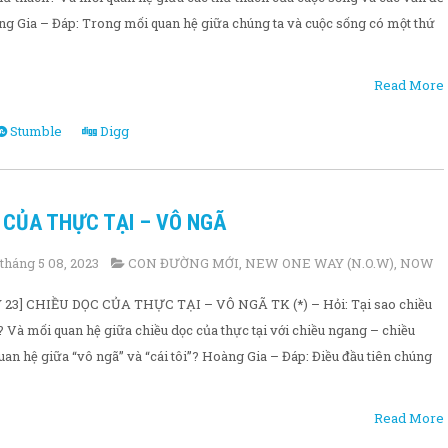
àng Gia – Đáp: Trong mối quan hệ giữa chúng ta và cuộc sống có một thứ
Read More
Stumble
Digg
C CỦA THỰC TẠI – VÔ NGÃ
tháng 5 08, 2023
CON ĐƯỜNG MỚI
,
NEW ONE WAY (N.O.W)
,
NOW
23] CHIỀU DỌC CỦA THỰC TẠI – VÔ NGÃ TK (*) – Hỏi: Tại sao chiều
ã? Và mối quan hệ giữa chiều dọc của thực tại với chiều ngang – chiều
quan hệ giữa “vô ngã” và “cái tôi”? Hoàng Gia – Đáp: Điều đầu tiên chúng
Read More