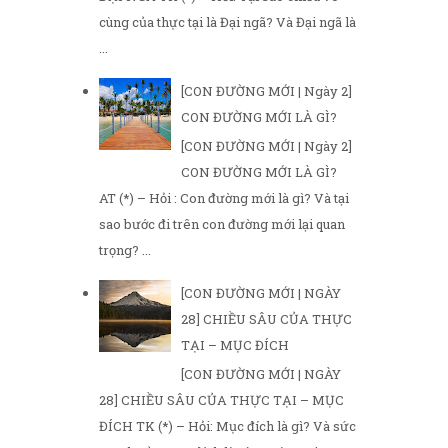
cùng của thực tại là Đại ngã? Và Đại ngã là
...
[CON ĐƯỜNG MỚI | Ngày 2]
CON ĐƯỜNG MỚI LÀ GÌ?
[CON ĐƯỜNG MỚI | Ngày 2]
CON ĐƯỜNG MỚI LÀ GÌ?
AT (*) – Hỏi : Con đường mới là gì? Và tại
sao bước đi trên con đường mới lại quan
trọng? ...
[CON ĐƯỜNG MỚI | NGÀY
28] CHIỀU SÂU CỦA THỰC
TẠI – MỤC ĐÍCH
[CON ĐƯỜNG MỚI | NGÀY
28] CHIỀU SÂU CỦA THỰC TẠI – MỤC
ĐÍCH TK (*) – Hỏi: Mục đích là gì? Và sức