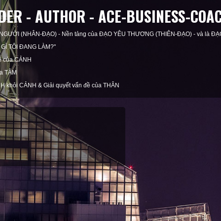
ER - AUTHOR - ACE-BUSINESS-COA
 NGƯỜI (NHÂN-ĐẠO) - Nền tảng của ĐẠO YÊU THƯƠNG (THIÊN-ĐẠO) - và là ĐẠ
NG GÌ TÔI ĐANG LÀM?"
đề của CẢNH
ủa TÂM
H khỏi CẢNH & Giải quyết vấn đề của THÂN
ỆN CÁ NHÂN