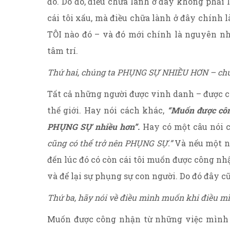
đó. Do đó, điều chữa lành ở đây không ph
cái tôi xấu, mà điều chữa lành ở đây chí
TÔI nào đó – và đó mới chính là nguyên nh
tâm trí.
Thứ hai, chúng ta PHỤNG SỰ NHIỀU HƠN – chún
Tất cả những người được vinh danh – được 
thế giới. Hay nói cách khác,
“Muốn được côn
PHỤNG SỰ nhiều hơn”.
Hay có một câu nói 
cũng có thể trở nên PHỤNG SỰ.”
Và nếu một ng
đến lúc đó có còn cái tôi muốn được công nhậ
và để lại sự phụng sự con người. Do đó đây cũ
Thứ ba, hãy nói về điều mình muốn khi điều m
Muốn được công nhận từ những việc mình 