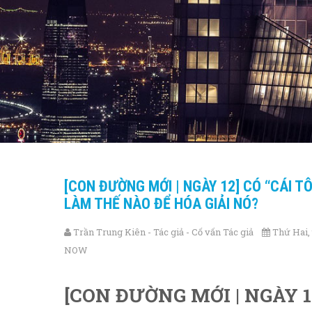
[CON ĐƯỜNG MỚI | NGÀY 12] CÓ “CÁI 
LÀM THẾ NÀO ĐỂ HÓA GIẢI NÓ?
Trần Trung Kiên - Tác giả - Cố vấn Tác giả
Thứ Hai, 
NOW
[CON ĐƯỜNG MỚI | NGÀY 1