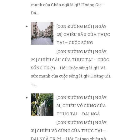
mạnh của Chân ngã là gì? Hoàng Gia –
Đá...
[CON ĐƯỜNG MỚI | NGÀY
29] CHIỀU SÂU CỦA THỰC
TẠI – CUỘC SỐNG
[CON ĐƯỜNG MỚI | NGÀY
29] CHIỀU SÂU CỦA THỰC TẠI – CUỘC
SỐNG TK (*) – Hỏi: Cuộc sống là gì? Và
sức mạnh của cuộc sống là gì? Hoàng Gia
–...
[CON ĐƯỜNG MỚI | NGÀY
31] CHIỀU VÔ CÙNG CỦA
THỰC TẠI – ĐẠI NGÃ
[CON ĐƯỜNG MỚI | NGÀY
31] CHIỀU VÔ CÙNG CỦA THỰC TẠI –
ĐẠI NGÃ TK (*) – Hỏi: Tại sao chiều vô