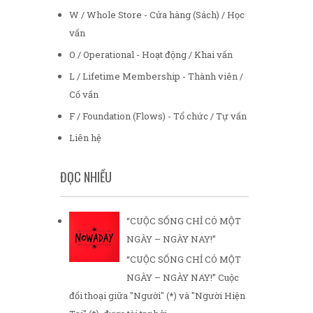
W / Whole Store - Cửa hàng (Sách) / Học
vấn
O / Operational - Hoạt động / Khai vấn
L / Lifetime Membership - Thành viên /
Cố vấn
F / Foundation (Flows) - Tổ chức / Tự vấn
Liên hệ
ĐỌC NHIỀU
“CUỘC SỐNG CHỈ CÓ MỘT
NGÀY – NGÀY NAY!”
“CUỘC SỐNG CHỈ CÓ MỘT
NGÀY – NGÀY NAY!” Cuộc
đối thoại giữa "Người" (*) và "Người Hiện