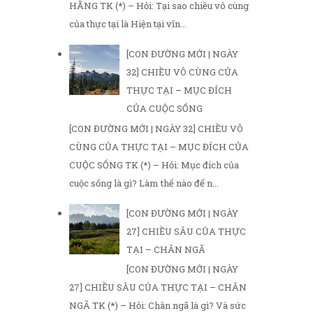
HẰNG TK (*) – Hỏi: Tại sao chiều vô cùng
của thực tại là Hiện tại vĩn...
[CON ĐƯỜNG MỚI | NGÀY
32] CHIỀU VÔ CÙNG CỦA
THỰC TẠI – MỤC ĐÍCH
CỦA CUỘC SỐNG
[CON ĐƯỜNG MỚI | NGÀY 32] CHIỀU VÔ
CÙNG CỦA THỰC TẠI – MỤC ĐÍCH CỦA
CUỘC SỐNG TK (*) – Hỏi: Mục đích của
cuộc sống là gì? Làm thế nào để n...
[CON ĐƯỜNG MỚI | NGÀY
27] CHIỀU SÂU CỦA THỰC
TẠI – CHÂN NGÃ
[CON ĐƯỜNG MỚI | NGÀY
27] CHIỀU SÂU CỦA THỰC TẠI – CHÂN
NGÃ TK (*) – Hỏi: Chân ngã là gì? Và sức