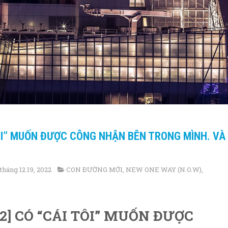
TÔI” MUỐN ĐƯỢC CÔNG NHẬN BÊN TRONG MÌNH. VÀ
tháng 12 19, 2022
CON ĐƯỜNG MỚI
,
NEW ONE WAY (N.O.W)
,
2] CÓ “CÁI TÔI” MUỐN ĐƯỢC