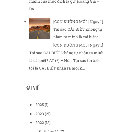
mạnh của mục đích là gì? Hoàng Gia –
Đá...
[CON ĐƯỜNG MỚI | Ngày 1]
Tại sao CÁI BIẾT không tự
nhận ra mình là cái biết?
[CON ĐƯỜNG MỚI | Ngày 1]
Tại sao CÁI BIẾT không tự nhận ra mình
là cái biết? AT (*) – Hỏi : Tại sao tôi biết
tôi là CÁI BIẾT nhận ra mọi k...
BÀI VIẾT
2025
(1)
►
2023
(21)
►
2022
(13)
▼
tháng 12
(7)
▼