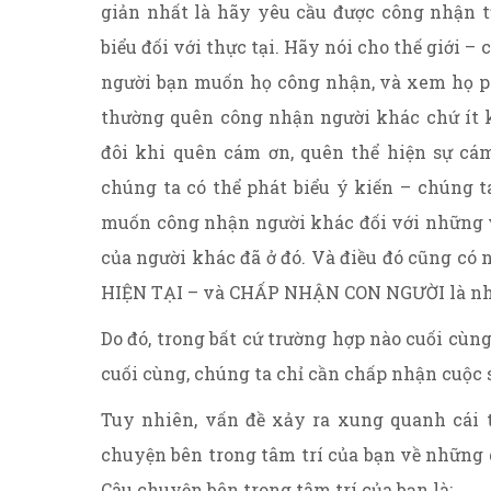
giản nhất là hãy yêu cầu được công nhận 
biểu đối với thực tại. Hãy nói cho thế giới
người bạn muốn họ công nhận, và xem họ ph
thường quên công nhận người khác chứ ít 
đôi khi quên cám ơn, quên thể hiện sự cá
chúng ta có thể phát biểu ý kiến – chúng 
muốn công nhận người khác đối với những vi
của người khác đã ở đó. Và điều đó cũng 
HIỆN TẠI – và CHẤP NHẬN CON NGƯỜI là nh
Do đó, trong bất cứ trường hợp nào cuối cùng
cuối cùng, chúng ta chỉ cần chấp nhận cuộc s
Tuy nhiên, vấn đề xảy ra xung quanh cái t
chuyện bên trong tâm trí của bạn về những g
Câu chuyện bên trong tâm trí của bạn là: