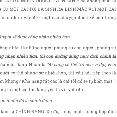
ải là CÁI TÔI MUỐN ĐƯỢC CÔNG NHẬN – đó không phải là
nh là CÓ MỘT CÁI TÔI ĐÃ SINH RA DÍNH MẮC VỚI MỘT CÁI
ân sinh ra vấn đề - một câu chuyện được kể bên trong
g ta sẽ được công nhận nhiều hơn.
công nhận là những người phụng sự con người, phụng sự
g nhận nhiều hơn, thì con đường đúng mục đích chính là
của một Danh Nhân là
“Ai cũng có thể trở nên vĩ đại, vì ai
ười có thể phụng sự nhiều hơn, thì câu hỏi tiếp theo là
n không? Khả năng rất cao là cái tôi đó sẽ tự biến mất –
ng là một cái tôi đáng yêu là vì lý do đó.
ình muốn đó là chính đáng.
làm là CHÍNH ĐÁNG. Do đó, trong một trường hợp đơn