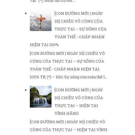
Tại" (*), được tài trợ bởi ...
[CON ĐƯỜNG MỚI | NGÀY
33] CHIỀU VÔ CÙNG CỦA
THỰC TẠI – SỰ SỐNG CỦA
TOÀN THỂ - CHẤP NHẬN
HIỆN TẠI 100%
[CON ĐƯỜNG MỚI | NGÀY 33] CHIỀU VÔ
CÙNG CỦA THỰC TẠI – SỰ SỐNG CỦA
TOÀN THỂ - CHẤP NHẬN HIỆN TẠI
100% TK (*) – Hỏi: Sự sống của toàn thể l...
[CON ĐƯỜNG MỚI | NGÀY
30] CHIỀU VÔ CÙNG CỦA
THỰC TẠI – HIỆN TẠI
VĨNH HẰNG
[CON ĐƯỜNG MỚI | NGÀY 30] CHIỀU VÔ
CÙNG CỦA THỰC TẠI – HIỆN TẠI VĨNH