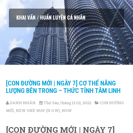
KHAI VẤN / HUẤN LUYỆN CÁ NHÂN
[CON ĐƯỜNG MỚI | NGÀY 7] CƠ THỂ NĂNG
LƯỢNG BÊN TRONG – THỨC TỈNH TÂM LINH
DANH NHÂN
Thứ Sáu, tháng 12 02, 2022
CON ĐƯỜNG
MỚI
,
NEW ONE WAY (N.O.W)
,
NOW
[CON ĐƯỜNG MỚI | NGÀY 7]