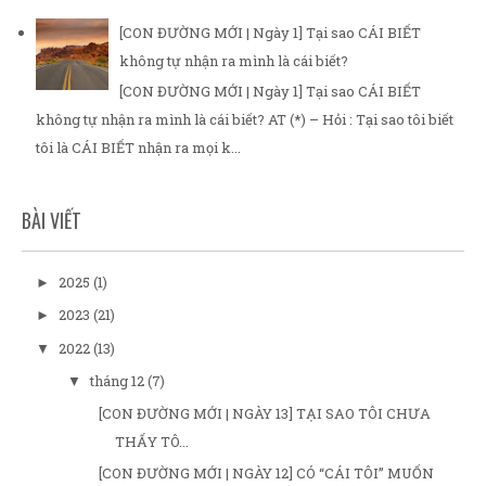
[CON ĐƯỜNG MỚI | Ngày 1] Tại sao CÁI BIẾT
không tự nhận ra mình là cái biết?
[CON ĐƯỜNG MỚI | Ngày 1] Tại sao CÁI BIẾT
không tự nhận ra mình là cái biết? AT (*) – Hỏi : Tại sao tôi biết
tôi là CÁI BIẾT nhận ra mọi k...
BÀI VIẾT
2025
(1)
►
2023
(21)
►
2022
(13)
▼
tháng 12
(7)
▼
[CON ĐƯỜNG MỚI | NGÀY 13] TẠI SAO TÔI CHƯA
THẤY TÔ...
[CON ĐƯỜNG MỚI | NGÀY 12] CÓ “CÁI TÔI” MUỐN