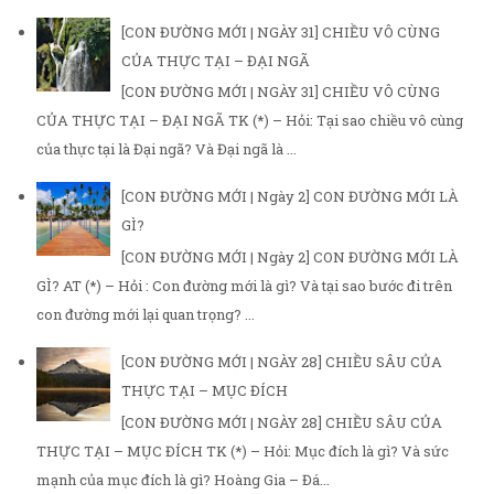
[CON ĐƯỜNG MỚI | NGÀY 31] CHIỀU VÔ CÙNG
CỦA THỰC TẠI – ĐẠI NGÃ
[CON ĐƯỜNG MỚI | NGÀY 31] CHIỀU VÔ CÙNG
CỦA THỰC TẠI – ĐẠI NGÃ TK (*) – Hỏi: Tại sao chiều vô cùng
của thực tại là Đại ngã? Và Đại ngã là ...
[CON ĐƯỜNG MỚI | Ngày 2] CON ĐƯỜNG MỚI LÀ
GÌ?
[CON ĐƯỜNG MỚI | Ngày 2] CON ĐƯỜNG MỚI LÀ
GÌ? AT (*) – Hỏi : Con đường mới là gì? Và tại sao bước đi trên
con đường mới lại quan trọng? ...
[CON ĐƯỜNG MỚI | NGÀY 28] CHIỀU SÂU CỦA
THỰC TẠI – MỤC ĐÍCH
[CON ĐƯỜNG MỚI | NGÀY 28] CHIỀU SÂU CỦA
THỰC TẠI – MỤC ĐÍCH TK (*) – Hỏi: Mục đích là gì? Và sức
mạnh của mục đích là gì? Hoàng Gia – Đá...