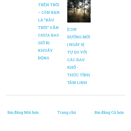
TRÊN TRỜI
– CÒN BẠN
LÀ “BẦU
TRỜI” VẪN
[CON
CHƯA BAO
ĐƯỜNG MỚI
GIỜ BỊ
| NGÀY 9]
KHUẤY
TỰ DO VỚI
ĐỘNG
CÁC ĐAU
KHỔ -
THỨC TỈNH
TÂM LINH
Bài đăng Mới hơn
Trang chủ
Bài đăng Cũ hơn