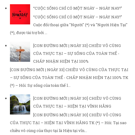
“CUỘC SỐNG CHỈ CÓ MỘT NGÀY – NGÀY NAY!”
“CUỘC SỐNG CHỈ CÓ MỘT NGÀY – NGÀY NAY!”
Cuộc đối thoại giữa "Người" (*) và "Người Hiện Tại"
(*), được tài trợ bởi ...
[CON ĐƯỜNG MỚI | NGÀY 33] CHIỀU VÔ CÙNG
CỦA THỰC TẠI – SỰ SỐNG CỦA TOÀN THỂ -
CHẤP NHẬN HIỆN TẠI 100%
[CON ĐƯỜNG MỚI | NGÀY 33] CHIỀU VÔ CÙNG CỦA THỰC TẠI
– SỰ SỐNG CỦA TOÀN THỂ - CHẤP NHẬN HIỆN TẠI 100% TK
(*) – Hỏi: Sự sống của toàn thể l...
[CON ĐƯỜNG MỚI | NGÀY 30] CHIỀU VÔ CÙNG
CỦA THỰC TẠI – HIỆN TẠI VĨNH HẰNG
[CON ĐƯỜNG MỚI | NGÀY 30] CHIỀU VÔ CÙNG
CỦA THỰC TẠI – HIỆN TẠI VĨNH HẰNG TK (*) – Hỏi: Tại sao
chiều vô cùng của thực tại là Hiện tại vĩn...