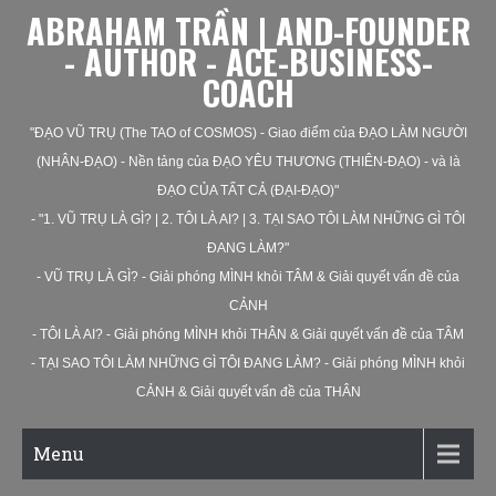
ABRAHAM TRẦN | AND-FOUNDER
- AUTHOR - ACE-BUSINESS-
COACH
"ĐẠO VŨ TRỤ (The TAO of COSMOS) - Giao điểm của ĐẠO LÀM NGƯỜI
(NHÂN-ĐẠO) - Nền tảng của ĐẠO YÊU THƯƠNG (THIÊN-ĐẠO) - và là
ĐẠO CỦA TẤT CẢ (ĐẠI-ĐẠO)"
- "1. VŨ TRỤ LÀ GÌ? | 2. TÔI LÀ AI? | 3. TẠI SAO TÔI LÀM NHỮNG GÌ TÔI
ĐANG LÀM?"
- VŨ TRỤ LÀ GÌ? - Giải phóng MÌNH khỏi TÂM & Giải quyết vấn đề của
CẢNH
- TÔI LÀ AI? - Giải phóng MÌNH khỏi THÂN & Giải quyết vấn đề của TÂM
- TẠI SAO TÔI LÀM NHỮNG GÌ TÔI ĐANG LÀM? - Giải phóng MÌNH khỏi
CẢNH & Giải quyết vấn đề của THÂN
Menu