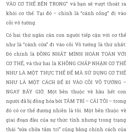
VÀO CƠ THỂ BÊN TRONG” và bạn sẽ vượt thoát ra
khỏi cơ thể. Tại đó – chính là “cảnh cổng” đi vào
cõi vô tướng.
Có hai thứ ngăn cản con người tiếp cận với cơ thể
như là “cánh cửa” đi vào cõi Vô tướng là thứ nhất:
Đó chính là ĐỒNG NHẤT MÌNH HOÀN TOÀN VỚI
CƠ THỂ, và thứ hai là KHÔNG CHẤP NHẬN CƠ THỂ
NHƯ LÀ MỘT THỰC THỂ ĐỂ MÀ SỬ DỤNG CƠ THỂ
NHƯ LÀ MỘT CÁCH ĐỂ ĐI VÀO CÕI VÔ TƯỚNG –
NGAY BÂY GIỜ. Một bên thuộc về hầu hết con
người đã bị đồng hóa bởi TÂM TRÍ – CÁI TÔI – trong
đó có cơ thể đương nhiên là tôi. Một bên thuộc về
giai đoạn đầu của sự thức tỉnh nhưng trong trạng
thái “sửa chữa tâm trí” cũng bằng chính cách của