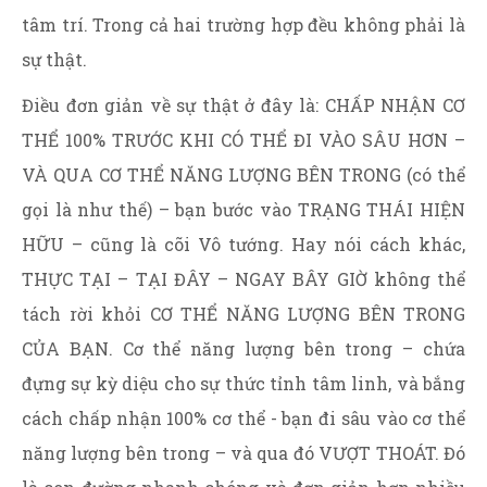
tâm trí. Trong cả hai trường hợp đều không phải là
sự thật.
Điều đơn giản về sự thật ở đây là: CHẤP NHẬN CƠ
THỂ 100% TRƯỚC KHI CÓ THỂ ĐI VÀO SÂU HƠN –
VÀ QUA CƠ THỂ NĂNG LƯỢNG BÊN TRONG (có thể
gọi là như thế) – bạn bước vào TRẠNG THÁI HIỆN
HỮU – cũng là cõi Vô tướng. Hay nói cách khác,
THỰC TẠI – TẠI ĐÂY – NGAY BÂY GIỜ không thể
tách rời khỏi CƠ THỂ NĂNG LƯỢNG BÊN TRONG
CỦA BẠN. Cơ thể năng lượng bên trong – chứa
đựng sự kỳ diệu cho sự thức tỉnh tâm linh, và bắng
cách chấp nhận 100% cơ thể - bạn đi sâu vào cơ thể
năng lượng bên trong – và qua đó VƯỢT THOÁT. Đó