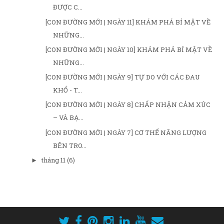
ĐƯỢC C...
[CON ĐƯỜNG MỚI | NGÀY 11] KHÁM PHÁ BÍ MẬT VỀ
NHỮNG...
[CON ĐƯỜNG MỚI | NGÀY 10] KHÁM PHÁ BÍ MẬT VỀ
NHỮNG...
[CON ĐƯỜNG MỚI | NGÀY 9] TỰ DO VỚI CÁC ĐAU
KHỔ - T...
[CON ĐƯỜNG MỚI | NGÀY 8] CHẤP NHẬN CẢM XÚC
– VÀ BẠ...
[CON ĐƯỜNG MỚI | NGÀY 7] CƠ THỂ NĂNG LƯỢNG
BÊN TRO...
tháng 11
(6)
►