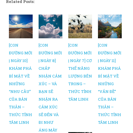
Related Posts:
[CON
[CON
[CON
[CON
ĐƯỜNG MỚI
ĐƯỜNG MỚI
ĐƯỜNG MỚI
ĐƯỜNG MỚI
| NGÀY 10]
| NGÀY 8]
| NGÀY 7] CƠ
| NGÀY 11]
KHÁM PHÁ
CHẤP
THỂ NĂNG
KHÁM PHÁ
BÍ MẬT VỀ
NHẬN CẢM
LƯỢNG BÊN
BÍ MẬT VỀ
NHỮNG
XÚC – VÀ
TRONG –
NHỮNG
“NHU CẦU”
BẠN SẼ
THỨC TỈNH
“VẤN ĐỀ”
CỦA BẢN
NHẬN RA
TÂM LINH
CỦA BẢN
THÂN –
CẢM XÚC
THÂN –
THỨC TỈNH
SẼ ĐẾN VÀ
THỨC TỈNH
TÂM LINH
ĐI NHƯ
TÂM LINH
ÁNG MÂY